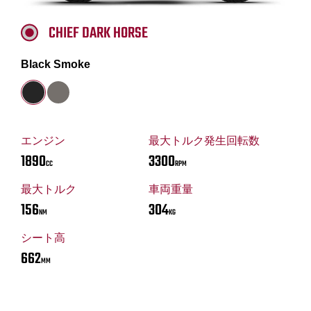
CHIEF DARK HORSE
Black Smoke
エンジン
最大トルク発生回転数
1890
3300
CC
RPM
最大トルク
車両重量
156
304
NM
KG
シート高
662
MM