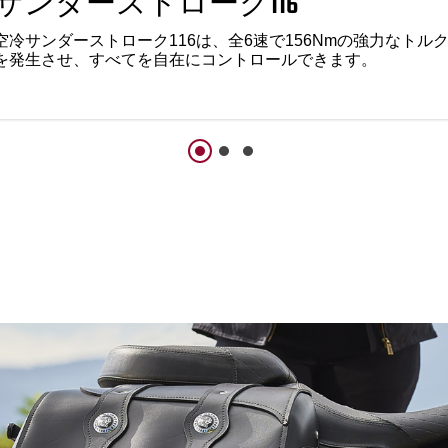
サンダーストローク116
空冷サンダーストローク116は、全6速で156Nmの強力なトル
を発生させ、すべてを自在にコントロールできます。