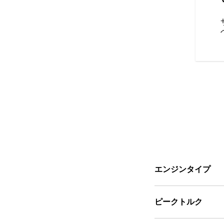
端の4インチディスプレイによ
uetooth®接続、走行データ
をさらに向上させましょう。さ
ロックすれば、バイクロケーター
が利用でき、常に接続して最新
続性は地域によって異なりま
あります）。
エンジンタイプ
ピークトルク