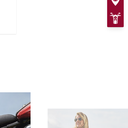
プレミアムブラックアウトまた
ークカバーやワイヤーホイール
立ちます。さらに、タンクに配され
ク
Motorcycleのロゴバッジが