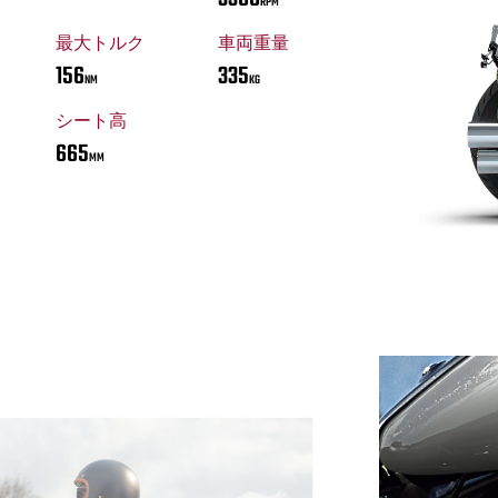
RPM
最大トルク
車両重量
156
335
NM
KG
シート高
665
MM