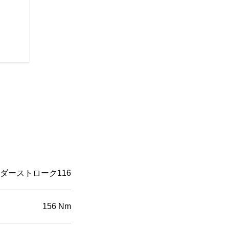
さらに、すべてのSuper Chief
ョン、USB充電ポート、ABS
力を持つMetzeler® Cruis
らの機能は利便性、安全性、パ
てのライダーに快適なライディ
ダーストローク116
156 Nm