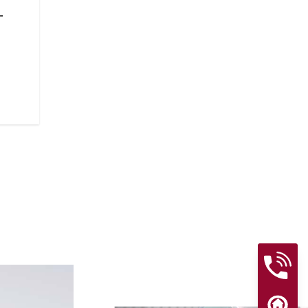
計
新型のロック式リジッドサドル
からしっかり保護します。37L
し、街中のクルージングや通勤
方が開くデザインにより、荷室
す。