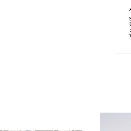
ツの3つのライディングモードか
ルに合った走りを楽しむことが
トロール、ABS、キーレスイグ
準装備されています。