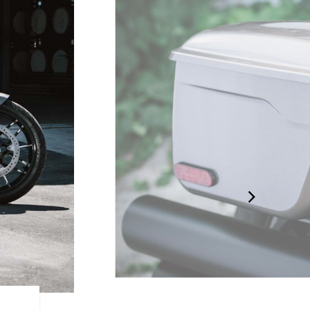
ロック式リジッ