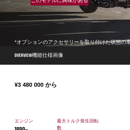
このモデルに興味がある
*オプションのアクセサリーを取り付けた状態の
OVERVIEW
機能
仕様
画像
¥3 480 000
から
エンジン
最大トルク発生回転
1890
数