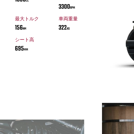
CC
3300
RPM
最大トルク
車両重量
156
322
NM
KG
シート高
695
MM